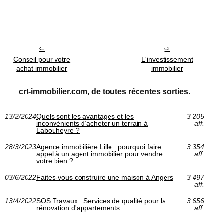
Conseil pour votre
L'investissement
achat immobilier
immobilier
crt-immobilier.com, de toutes récentes sorties.
13/2/2024
Quels sont les avantages et les
3 205
inconvénients d’acheter un terrain à
aff.
Labouheyre ?
28/3/2023
Agence immobilière Lille : pourquoi faire
3 354
appel à un agent immobilier pour vendre
aff.
votre bien ?
03/6/2022
Faites-vous construire une maison à Angers
3 497
aff.
13/4/2022
SOS Travaux : Services de qualité pour la
3 656
rénovation d'appartements
aff.