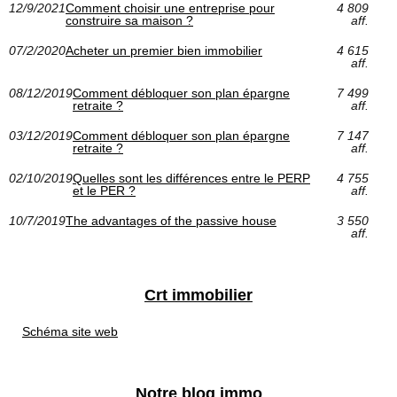
12/9/2021
Comment choisir une entreprise pour
4 809
construire sa maison ?
aff.
07/2/2020
Acheter un premier bien immobilier
4 615
aff.
08/12/2019
Comment débloquer son plan épargne
7 499
retraite ?
aff.
03/12/2019
Comment débloquer son plan épargne
7 147
retraite ?
aff.
02/10/2019
Quelles sont les différences entre le PERP
4 755
et le PER ?
aff.
10/7/2019
The advantages of the passive house
3 550
aff.
Crt immobilier
Schéma site web
Notre blog immo