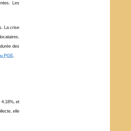
entes. Les
s. La crise
ocataires.
 durée des
 ou PGE
.
e 4.18%, et
ecte, elle