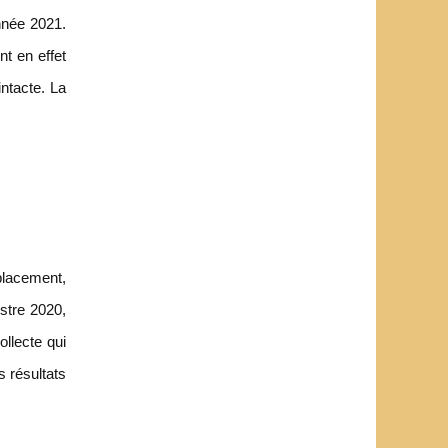
nnée 2021.
t en effet
intacte. La
placement,
stre 2020,
ollecte qui
s résultats