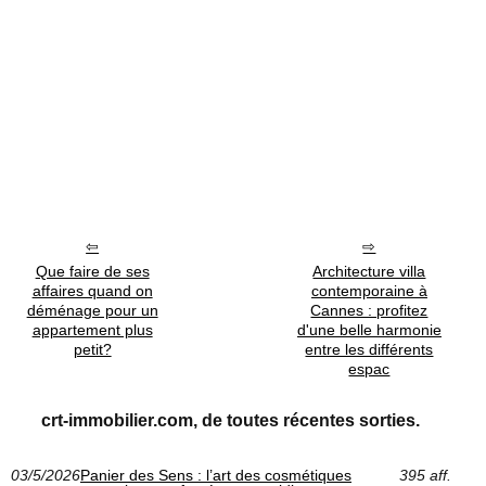
Que faire de ses
Architecture villa
affaires quand on
contemporaine à
déménage pour un
Cannes : profitez
appartement plus
d'une belle harmonie
petit?
entre les différents
espac
crt-immobilier.com, de toutes récentes sorties.
03/5/2026
Panier des Sens : l’art des cosmétiques
395 aff.