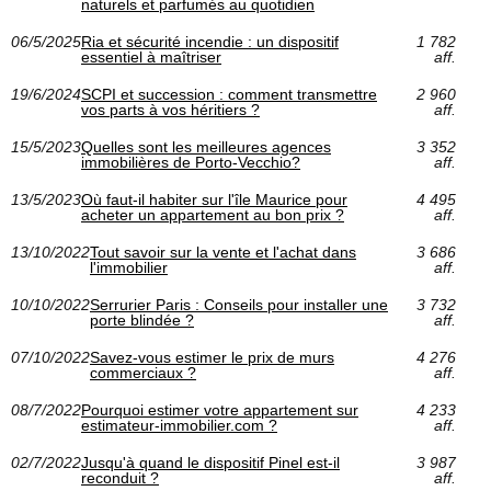
naturels et parfumés au quotidien
06/5/2025
Ria et sécurité incendie : un dispositif
1 782
essentiel à maîtriser
aff.
19/6/2024
SCPI et succession : comment transmettre
2 960
vos parts à vos héritiers ?
aff.
15/5/2023
Quelles sont les meilleures agences
3 352
immobilières de Porto-Vecchio?
aff.
13/5/2023
Où faut-il habiter sur l'île Maurice pour
4 495
acheter un appartement au bon prix ?
aff.
13/10/2022
Tout savoir sur la vente et l'achat dans
3 686
l'immobilier
aff.
10/10/2022
Serrurier Paris : Conseils pour installer une
3 732
porte blindée ?
aff.
07/10/2022
Savez-vous estimer le prix de murs
4 276
commerciaux ?
aff.
08/7/2022
Pourquoi estimer votre appartement sur
4 233
estimateur-immobilier.com ?
aff.
02/7/2022
Jusqu'à quand le dispositif Pinel est-il
3 987
reconduit ?
aff.