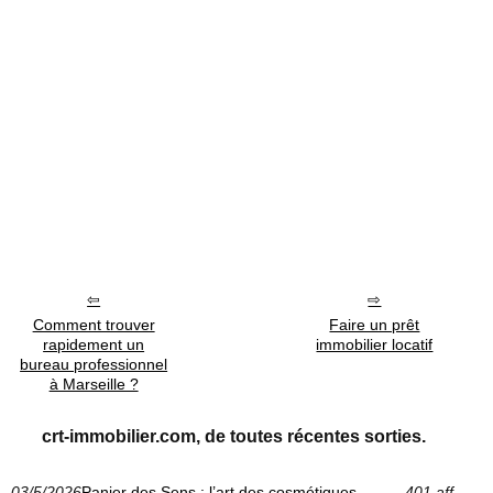
Comment trouver
Faire un prêt
rapidement un
immobilier locatif
bureau professionnel
à Marseille ?
crt-immobilier.com, de toutes récentes sorties.
03/5/2026
Panier des Sens : l’art des cosmétiques
401 aff.