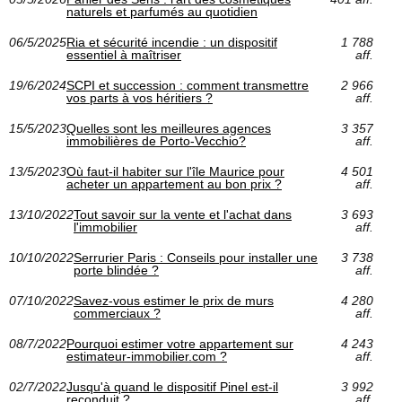
naturels et parfumés au quotidien
06/5/2025
Ria et sécurité incendie : un dispositif
1 788
essentiel à maîtriser
aff.
19/6/2024
SCPI et succession : comment transmettre
2 966
vos parts à vos héritiers ?
aff.
15/5/2023
Quelles sont les meilleures agences
3 357
immobilières de Porto-Vecchio?
aff.
13/5/2023
Où faut-il habiter sur l'île Maurice pour
4 501
acheter un appartement au bon prix ?
aff.
13/10/2022
Tout savoir sur la vente et l'achat dans
3 693
l'immobilier
aff.
10/10/2022
Serrurier Paris : Conseils pour installer une
3 738
porte blindée ?
aff.
07/10/2022
Savez-vous estimer le prix de murs
4 280
commerciaux ?
aff.
08/7/2022
Pourquoi estimer votre appartement sur
4 243
estimateur-immobilier.com ?
aff.
02/7/2022
Jusqu'à quand le dispositif Pinel est-il
3 992
reconduit ?
aff.