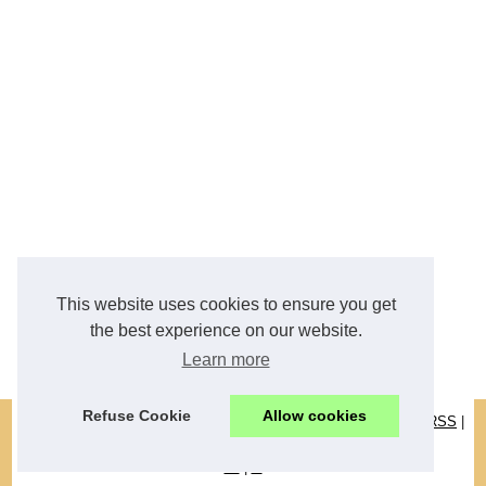
This website uses cookies to ensure you get
the best experience on our website.
Learn more
Refuse Cookie
Allow cookies
© 2026
Crt-immobilier.com
|
Schéma site web
|
Cookies Policy
|
RSS
|
Fourni par
Blogger
de
|
nl