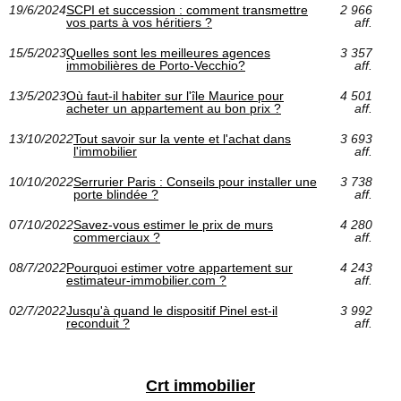
19/6/2024
SCPI et succession : comment transmettre
2 966
vos parts à vos héritiers ?
aff.
15/5/2023
Quelles sont les meilleures agences
3 357
immobilières de Porto-Vecchio?
aff.
13/5/2023
Où faut-il habiter sur l'île Maurice pour
4 501
acheter un appartement au bon prix ?
aff.
13/10/2022
Tout savoir sur la vente et l'achat dans
3 693
l'immobilier
aff.
10/10/2022
Serrurier Paris : Conseils pour installer une
3 738
porte blindée ?
aff.
07/10/2022
Savez-vous estimer le prix de murs
4 280
commerciaux ?
aff.
08/7/2022
Pourquoi estimer votre appartement sur
4 243
estimateur-immobilier.com ?
aff.
02/7/2022
Jusqu'à quand le dispositif Pinel est-il
3 992
reconduit ?
aff.
Crt immobilier