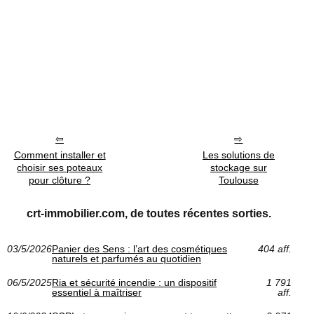
Comment installer et
Les solutions de
choisir ses poteaux
stockage sur
pour clôture ?
Toulouse
crt-immobilier.com, de toutes récentes sorties.
03/5/2026
Panier des Sens : l’art des cosmétiques
404 aff.
naturels et parfumés au quotidien
06/5/2025
Ria et sécurité incendie : un dispositif
1 791
essentiel à maîtriser
aff.