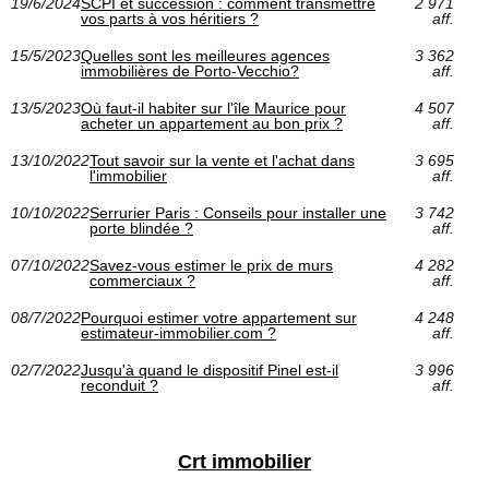
19/6/2024
SCPI et succession : comment transmettre
2 971
vos parts à vos héritiers ?
aff.
15/5/2023
Quelles sont les meilleures agences
3 362
immobilières de Porto-Vecchio?
aff.
13/5/2023
Où faut-il habiter sur l'île Maurice pour
4 507
acheter un appartement au bon prix ?
aff.
13/10/2022
Tout savoir sur la vente et l'achat dans
3 695
l'immobilier
aff.
10/10/2022
Serrurier Paris : Conseils pour installer une
3 742
porte blindée ?
aff.
07/10/2022
Savez-vous estimer le prix de murs
4 282
commerciaux ?
aff.
08/7/2022
Pourquoi estimer votre appartement sur
4 248
estimateur-immobilier.com ?
aff.
02/7/2022
Jusqu'à quand le dispositif Pinel est-il
3 996
reconduit ?
aff.
Crt immobilier