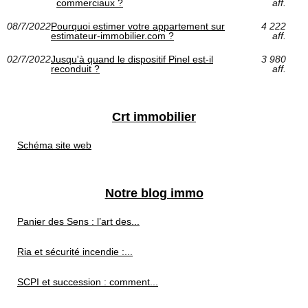
commerciaux ?
aff.
08/7/2022
Pourquoi estimer votre appartement sur
4 222
estimateur-immobilier.com ?
aff.
02/7/2022
Jusqu'à quand le dispositif Pinel est-il
3 980
reconduit ?
aff.
Crt immobilier
Schéma site web
Notre blog immo
Panier des Sens : l’art des...
Ria et sécurité incendie :...
SCPI et succession : comment...