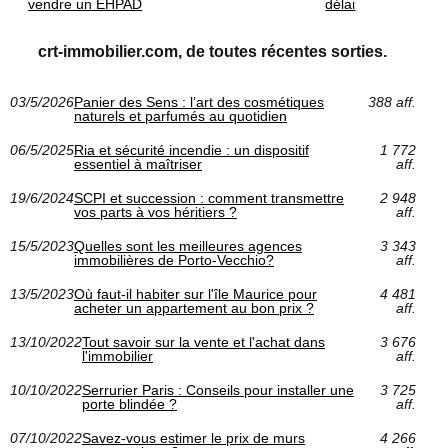
vendre un EHPAD
délai
crt-immobilier.com, de toutes récentes sorties.
03/5/2026
Panier des Sens : l’art des cosmétiques
388 aff.
naturels et parfumés au quotidien
06/5/2025
Ria et sécurité incendie : un dispositif
1 772
essentiel à maîtriser
aff.
19/6/2024
SCPI et succession : comment transmettre
2 948
vos parts à vos héritiers ?
aff.
15/5/2023
Quelles sont les meilleures agences
3 343
immobilières de Porto-Vecchio?
aff.
13/5/2023
Où faut-il habiter sur l'île Maurice pour
4 481
acheter un appartement au bon prix ?
aff.
13/10/2022
Tout savoir sur la vente et l'achat dans
3 676
l'immobilier
aff.
10/10/2022
Serrurier Paris : Conseils pour installer une
3 725
porte blindée ?
aff.
07/10/2022
Savez-vous estimer le prix de murs
4 266