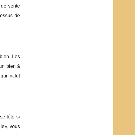
x de vente
cessus de
 bien. Les
un bien à
qui inclut
se-tête si
le», vous