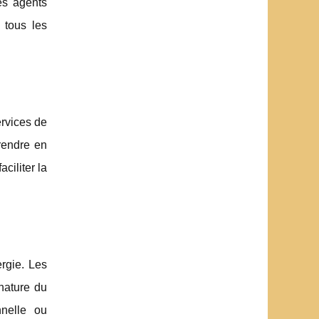
es agents
 tous les
ervices de
rendre en
ciliter la
rgie. Les
nature du
nelle ou