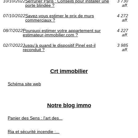
10/10/2022
Serrurier Paris : Conseils pour installer une
3 730
porte blindée ?
aff.
07/10/2022
Savez-vous estimer le prix de murs
4 272
commerciaux ?
aff.
08/7/2022
Pourquoi estimer votre appartement sur
4 227
estimateur-immobilier.com ?
aff.
02/7/2022
Jusqu'à quand le dispositif Pinel est-il
3 985
reconduit ?
aff.
Crt immobilier
Schéma site web
Notre blog immo
Panier des Sens : l’art des...
Ria et sécurité incendie :...