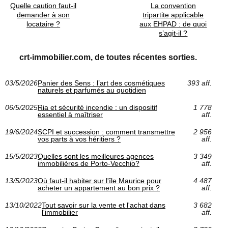
Quelle caution faut-il
La convention
demander à son
tripartite applicable
locataire ?
aux EHPAD : de quoi
s’agit-il ?
crt-immobilier.com, de toutes récentes sorties.
03/5/2026
Panier des Sens : l’art des cosmétiques
393 aff.
naturels et parfumés au quotidien
06/5/2025
Ria et sécurité incendie : un dispositif
1 778
essentiel à maîtriser
aff.
19/6/2024
SCPI et succession : comment transmettre
2 956
vos parts à vos héritiers ?
aff.
15/5/2023
Quelles sont les meilleures agences
3 349
immobilières de Porto-Vecchio?
aff.
13/5/2023
Où faut-il habiter sur l'île Maurice pour
4 487
acheter un appartement au bon prix ?
aff.
13/10/2022
Tout savoir sur la vente et l'achat dans
3 682
l'immobilier
aff.