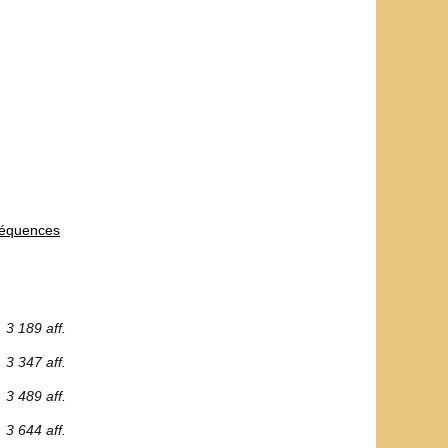
nséquences
3 189 aff.
3 347 aff.
3 489 aff.
3 644 aff.