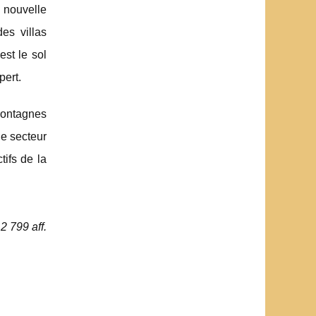
 nouvelle
es villas
st le sol
pert.
 montagnes
le secteur
tifs de la
2 799 aff.