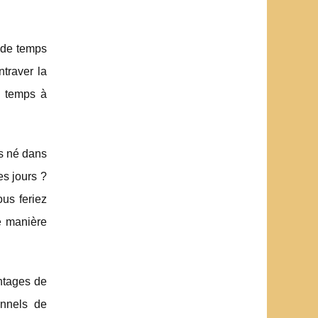
 de temps
traver la
de temps à
us né dans
es jours ?
us feriez
e manière
antages de
onnels de