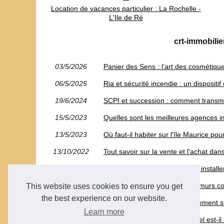
Location de vacances particulier : La Rochelle -
L'Ile de Ré
crt-immobilie
03/5/2026
Panier des Sens : l’art des cosmétiqu
06/5/2025
Ria et sécurité incendie : un dispositif
19/6/2024
SCPI et succession : comment transmet
15/5/2023
Quelles sont les meilleures agences 
13/5/2023
Où faut-il habiter sur l'île Maurice p
13/10/2022
Tout savoir sur la vente et l'achat dans
10/10/2022
Serrurier Paris : Conseils pour install
07/10/2022
Savez-vous estimer le prix de murs 
This website uses cookies to ensure you get
the best experience on our website.
08/7/2022
Pourquoi estimer votre appartement s
Learn more
02/7/2022
Jusqu'à quand le dispositif Pinel est-il