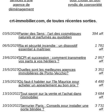
services d’une
pour choisir un bon
agence de
syndic de copropriété
déménagement
crt-immobilier.com, de toutes récentes sorties.
03/5/2026
Panier des Sens : l’art des cosmétiques
394 aff.
naturels et parfumés au quotidien
06/5/2025
Ria et sécurité incendie : un dispositif
1 781
essentiel à maîtriser
aff.
19/6/2024
SCPI et succession : comment transmettre
2 957
vos parts à vos héritiers ?
aff.
15/5/2023
Quelles sont les meilleures agences
3 351
immobilières de Porto-Vecchio?
aff.
13/5/2023
Où faut-il habiter sur l'île Maurice pour
4 490
acheter un appartement au bon prix ?
aff.
13/10/2022
Tout savoir sur la vente et l'achat dans
3 684
l'immobilier
aff.
10/10/2022
Serrurier Paris : Conseils pour installer une
3 731
porte blindée ?
aff.