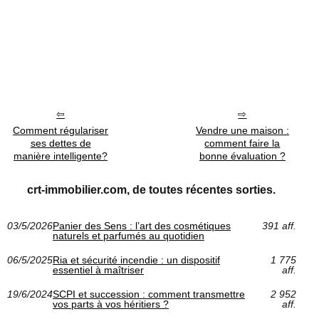
Comment régulariser
Vendre une maison :
ses dettes de
comment faire la
manière intelligente?
bonne évaluation ?
crt-immobilier.com, de toutes récentes sorties.
03/5/2026
Panier des Sens : l’art des cosmétiques
391 aff.
naturels et parfumés au quotidien
06/5/2025
Ria et sécurité incendie : un dispositif
1 775
essentiel à maîtriser
aff.
19/6/2024
SCPI et succession : comment transmettre
2 952
vos parts à vos héritiers ?
aff.