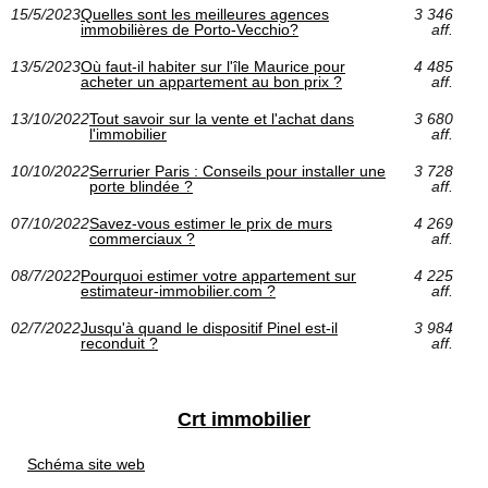
15/5/2023
Quelles sont les meilleures agences
3 346
immobilières de Porto-Vecchio?
aff.
13/5/2023
Où faut-il habiter sur l'île Maurice pour
4 485
acheter un appartement au bon prix ?
aff.
13/10/2022
Tout savoir sur la vente et l'achat dans
3 680
l'immobilier
aff.
10/10/2022
Serrurier Paris : Conseils pour installer une
3 728
porte blindée ?
aff.
07/10/2022
Savez-vous estimer le prix de murs
4 269
commerciaux ?
aff.
08/7/2022
Pourquoi estimer votre appartement sur
4 225
estimateur-immobilier.com ?
aff.
02/7/2022
Jusqu'à quand le dispositif Pinel est-il
3 984
reconduit ?
aff.
Crt immobilier
Schéma site web