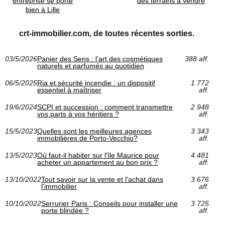
entreprise se porte
des terrains à vendre
bien à Lille
crt-immobilier.com, de toutes récentes sorties.
03/5/2026
Panier des Sens : l’art des cosmétiques
388 aff.
naturels et parfumés au quotidien
06/5/2025
Ria et sécurité incendie : un dispositif
1 772
essentiel à maîtriser
aff.
19/6/2024
SCPI et succession : comment transmettre
2 948
vos parts à vos héritiers ?
aff.
15/5/2023
Quelles sont les meilleures agences
3 343
immobilières de Porto-Vecchio?
aff.
13/5/2023
Où faut-il habiter sur l'île Maurice pour
4 481
acheter un appartement au bon prix ?
aff.
13/10/2022
Tout savoir sur la vente et l'achat dans
3 676
l'immobilier
aff.
10/10/2022
Serrurier Paris : Conseils pour installer une
3 725
porte blindée ?
aff.