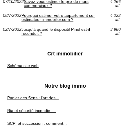
07/10/2022
Savez-vous estimer le prix de murs
4 266
commerciaux ?
aff.
08/7/2022
Pourquoi estimer votre appartement sur
4 222
estimateur-immobilier.com ?
aff.
02/7/2022
Jusqu'à quand le dispositif Pinel est-il
3 980
reconduit ?
aff.
Crt immobilier
Schéma site web
Notre blog immo
Panier des Sens : l’art des...
Ria et sécurité incendie :...
SCPI et succession : comment...