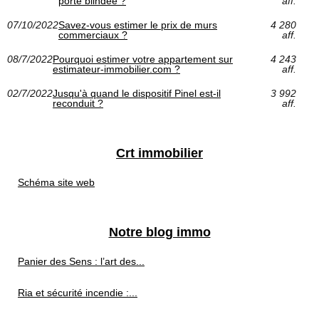
porte blindée ?
aff.
07/10/2022
Savez-vous estimer le prix de murs
4 280
commerciaux ?
aff.
08/7/2022
Pourquoi estimer votre appartement sur
4 243
estimateur-immobilier.com ?
aff.
02/7/2022
Jusqu'à quand le dispositif Pinel est-il
3 992
reconduit ?
aff.
Crt immobilier
Schéma site web
Notre blog immo
Panier des Sens : l’art des...
Ria et sécurité incendie :...