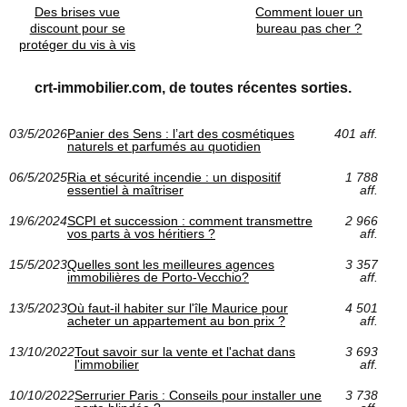
Des brises vue
Comment louer un
discount pour se
bureau pas cher ?
protéger du vis à vis
crt-immobilier.com, de toutes récentes sorties.
03/5/2026
Panier des Sens : l’art des cosmétiques
401 aff.
naturels et parfumés au quotidien
06/5/2025
Ria et sécurité incendie : un dispositif
1 788
essentiel à maîtriser
aff.
19/6/2024
SCPI et succession : comment transmettre
2 966
vos parts à vos héritiers ?
aff.
15/5/2023
Quelles sont les meilleures agences
3 357
immobilières de Porto-Vecchio?
aff.
13/5/2023
Où faut-il habiter sur l'île Maurice pour
4 501
acheter un appartement au bon prix ?
aff.
13/10/2022
Tout savoir sur la vente et l'achat dans
3 693
l'immobilier
aff.
10/10/2022
Serrurier Paris : Conseils pour installer une
3 738