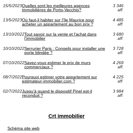
15/5/2023
Quelles sont les meilleures agences
3 346
immobilières de Porto-Vecchio?
aff.
13/5/2023
Où faut-il habiter sur l'île Maurice pour
4 485
acheter un appartement au bon prix ?
aff.
13/10/2022
Tout savoir sur la vente et l'achat dans
3 680
l'immobilier
aff.
10/10/2022
Serrurier Paris : Conseils pour installer une
3 728
porte blindée ?
aff.
07/10/2022
Savez-vous estimer le prix de murs
4 269
commerciaux ?
aff.
08/7/2022
Pourquoi estimer votre appartement sur
4 225
estimateur-immobilier.com ?
aff.
02/7/2022
Jusqu'à quand le dispositif Pinel est-il
3 984
reconduit ?
aff.
Crt immobilier
Schéma site web