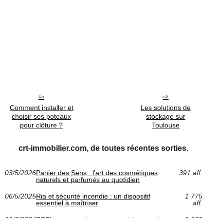
Comment installer et
Les solutions de
choisir ses poteaux
stockage sur
pour clôture ?
Toulouse
crt-immobilier.com, de toutes récentes sorties.
03/5/2026
Panier des Sens : l’art des cosmétiques
391 aff.
naturels et parfumés au quotidien
06/5/2025
Ria et sécurité incendie : un dispositif
1 775
essentiel à maîtriser
aff.