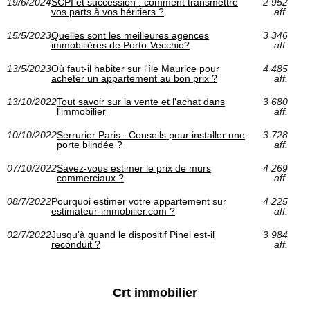
19/6/2024
SCPI et succession : comment transmettre
2 952
vos parts à vos héritiers ?
aff.
15/5/2023
Quelles sont les meilleures agences
3 346
immobilières de Porto-Vecchio?
aff.
13/5/2023
Où faut-il habiter sur l'île Maurice pour
4 485
acheter un appartement au bon prix ?
aff.
13/10/2022
Tout savoir sur la vente et l'achat dans
3 680
l'immobilier
aff.
10/10/2022
Serrurier Paris : Conseils pour installer une
3 728
porte blindée ?
aff.
07/10/2022
Savez-vous estimer le prix de murs
4 269
commerciaux ?
aff.
08/7/2022
Pourquoi estimer votre appartement sur
4 225
estimateur-immobilier.com ?
aff.
02/7/2022
Jusqu'à quand le dispositif Pinel est-il
3 984
reconduit ?
aff.
Crt immobilier