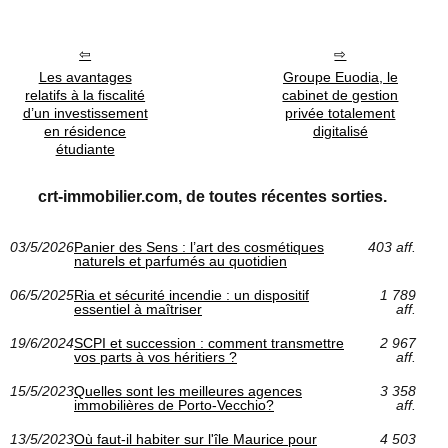
Les avantages
Groupe Euodia, le
relatifs à la fiscalité
cabinet de gestion
d’un investissement
privée totalement
en résidence
digitalisé
étudiante
crt-immobilier.com, de toutes récentes sorties.
03/5/2026
Panier des Sens : l’art des cosmétiques
403 aff.
naturels et parfumés au quotidien
06/5/2025
Ria et sécurité incendie : un dispositif
1 789
essentiel à maîtriser
aff.
19/6/2024
SCPI et succession : comment transmettre
2 967
vos parts à vos héritiers ?
aff.
15/5/2023
Quelles sont les meilleures agences
3 358
immobilières de Porto-Vecchio?
aff.
13/5/2023
Où faut-il habiter sur l'île Maurice pour
4 503