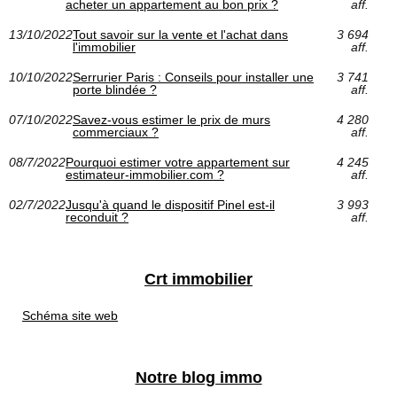
acheter un appartement au bon prix ?
aff.
13/10/2022
Tout savoir sur la vente et l'achat dans
3 694
l'immobilier
aff.
10/10/2022
Serrurier Paris : Conseils pour installer une
3 741
porte blindée ?
aff.
07/10/2022
Savez-vous estimer le prix de murs
4 280
commerciaux ?
aff.
08/7/2022
Pourquoi estimer votre appartement sur
4 245
estimateur-immobilier.com ?
aff.
02/7/2022
Jusqu'à quand le dispositif Pinel est-il
3 993
reconduit ?
aff.
Crt immobilier
Schéma site web
Notre blog immo