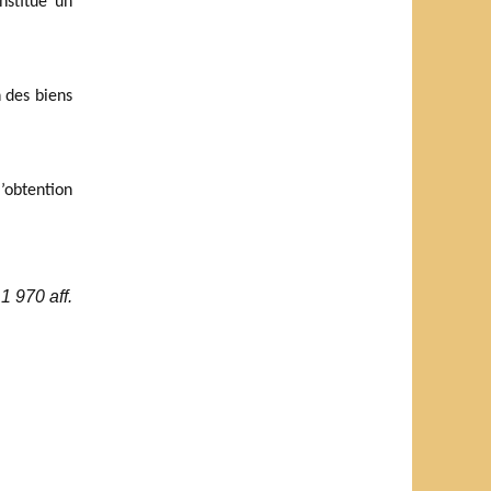
nstitue un
n des biens
l’obtention
1 970 aff.