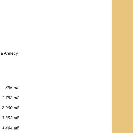
 à Annecy
395 aff.
1 782 aff.
2 960 aff.
3 352 aff.
4 494 aff.