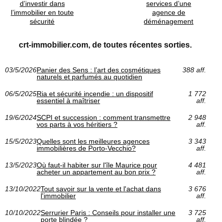
d’investir dans
services d’une
l’immobilier en toute
agence de
sécurité
déménagement
crt-immobilier.com, de toutes récentes sorties.
03/5/2026
Panier des Sens : l’art des cosmétiques
388 aff.
naturels et parfumés au quotidien
06/5/2025
Ria et sécurité incendie : un dispositif
1 772
essentiel à maîtriser
aff.
19/6/2024
SCPI et succession : comment transmettre
2 948
vos parts à vos héritiers ?
aff.
15/5/2023
Quelles sont les meilleures agences
3 343
immobilières de Porto-Vecchio?
aff.
13/5/2023
Où faut-il habiter sur l'île Maurice pour
4 481
acheter un appartement au bon prix ?
aff.
13/10/2022
Tout savoir sur la vente et l'achat dans
3 676
l'immobilier
aff.
10/10/2022
Serrurier Paris : Conseils pour installer une
3 725
porte blindée ?
aff.