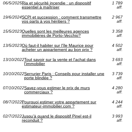
06/5/2025
Ria et sécurité incendie : un dispositif
1 789
essentiel à maîtriser
aff.
19/6/2024
SCPI et succession : comment transmettre
2 967
vos parts à vos héritiers ?
aff.
15/5/2023
Quelles sont les meilleures agences
3 358
immobilières de Porto-Vecchio?
aff.
13/5/2023
Où faut-il habiter sur l'île Maurice pour
4 502
acheter un appartement au bon prix ?
aff.
13/10/2022
Tout savoir sur la vente et l'achat dans
3 693
l'immobilier
aff.
10/10/2022
Serrurier Paris : Conseils pour installer une
3 739
porte blindée ?
aff.
07/10/2022
Savez-vous estimer le prix de murs
4 280
commerciaux ?
aff.
08/7/2022
Pourquoi estimer votre appartement sur
4 244
estimateur-immobilier.com ?
aff.
02/7/2022
Jusqu'à quand le dispositif Pinel est-il
3 993
reconduit ?
aff.