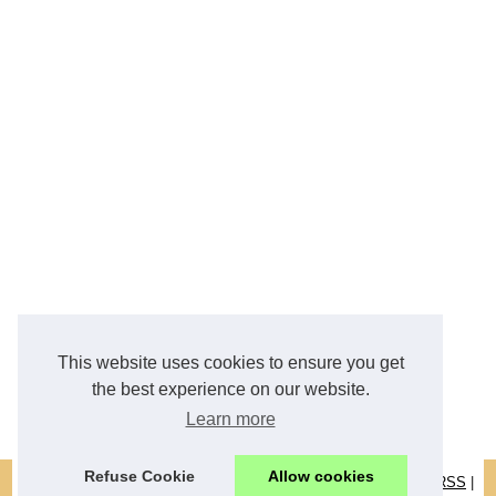
This website uses cookies to ensure you get
the best experience on our website.
Learn more
Refuse Cookie
Allow cookies
© 2026
Crt-immobilier.com
|
Schéma site web
|
Cookies Policy
|
RSS
|