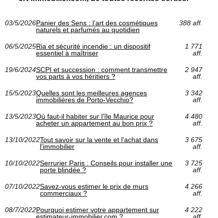
03/5/2026
Panier des Sens : l’art des cosmétiques
388 aff.
naturels et parfumés au quotidien
06/5/2025
Ria et sécurité incendie : un dispositif
1 771
essentiel à maîtriser
aff.
19/6/2024
SCPI et succession : comment transmettre
2 947
vos parts à vos héritiers ?
aff.
15/5/2023
Quelles sont les meilleures agences
3 342
immobilières de Porto-Vecchio?
aff.
13/5/2023
Où faut-il habiter sur l'île Maurice pour
4 480
acheter un appartement au bon prix ?
aff.
13/10/2022
Tout savoir sur la vente et l'achat dans
3 675
l'immobilier
aff.
10/10/2022
Serrurier Paris : Conseils pour installer une
3 725
porte blindée ?
aff.
07/10/2022
Savez-vous estimer le prix de murs
4 266
commerciaux ?
aff.
08/7/2022
Pourquoi estimer votre appartement sur
4 222
estimateur-immobilier.com ?
aff.