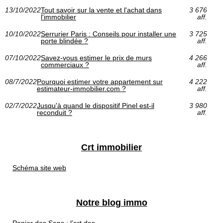
13/10/2022
Tout savoir sur la vente et l'achat dans
3 676
l'immobilier
aff.
10/10/2022
Serrurier Paris : Conseils pour installer une
3 725
porte blindée ?
aff.
07/10/2022
Savez-vous estimer le prix de murs
4 266
commerciaux ?
aff.
08/7/2022
Pourquoi estimer votre appartement sur
4 222
estimateur-immobilier.com ?
aff.
02/7/2022
Jusqu'à quand le dispositif Pinel est-il
3 980
reconduit ?
aff.
Crt immobilier
Schéma site web
Notre blog immo