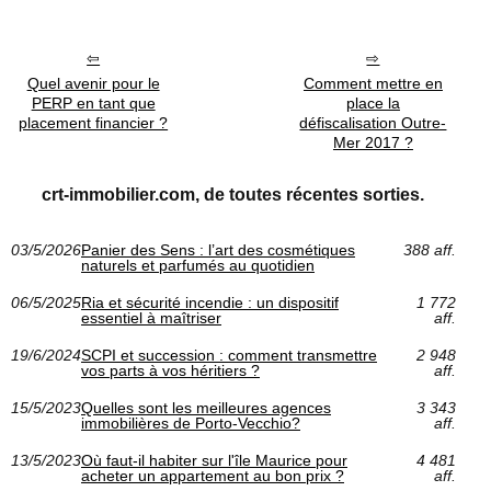
Quel avenir pour le
Comment mettre en
PERP en tant que
place la
placement financier ?
défiscalisation Outre-
Mer 2017 ?
crt-immobilier.com, de toutes récentes sorties.
03/5/2026
Panier des Sens : l’art des cosmétiques
388 aff.
naturels et parfumés au quotidien
06/5/2025
Ria et sécurité incendie : un dispositif
1 772
essentiel à maîtriser
aff.
19/6/2024
SCPI et succession : comment transmettre
2 948
vos parts à vos héritiers ?
aff.
15/5/2023
Quelles sont les meilleures agences
3 343
immobilières de Porto-Vecchio?
aff.
13/5/2023
Où faut-il habiter sur l'île Maurice pour
4 481
acheter un appartement au bon prix ?
aff.